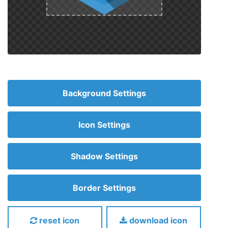
Background Settings
Icon Settings
Shadow Settings
Border Settings
reset icon
download icon