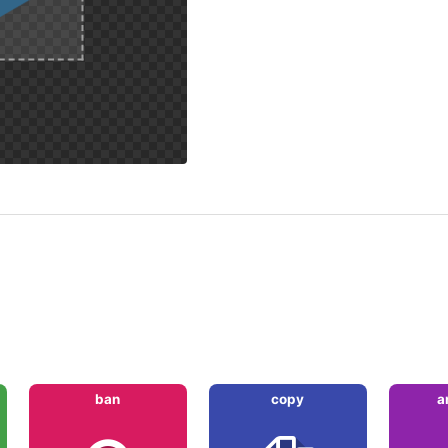
ban
copy
a