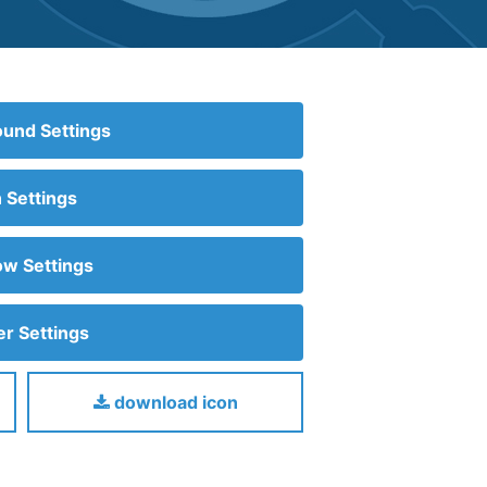
und Settings
n Settings
w Settings
r Settings
download icon