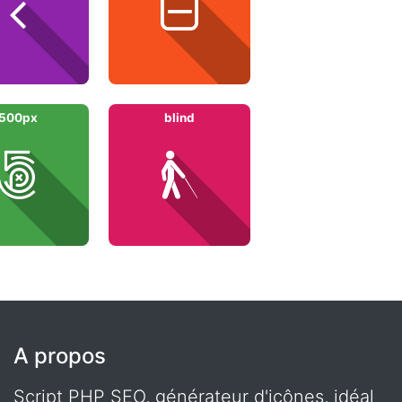
500px
blind
A propos
Script PHP SEO, générateur d'icônes, idéal