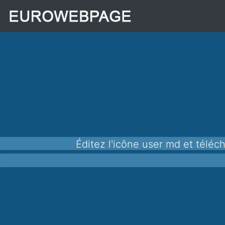
Éditez l'icône user md et téléchargez-la au format png pour l'utiliser dans vos applications, sites Web et autres