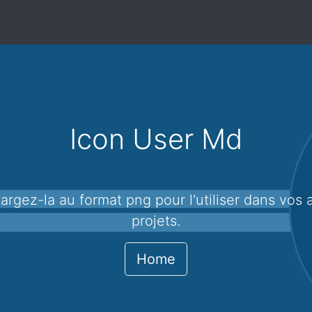
Icon User Md
projets.
Home