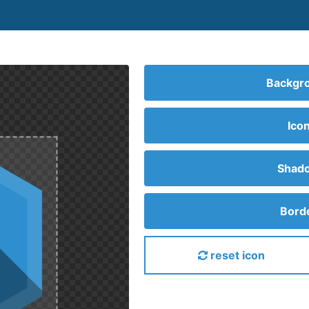
Backgro
Ico
Shado
Borde
reset icon