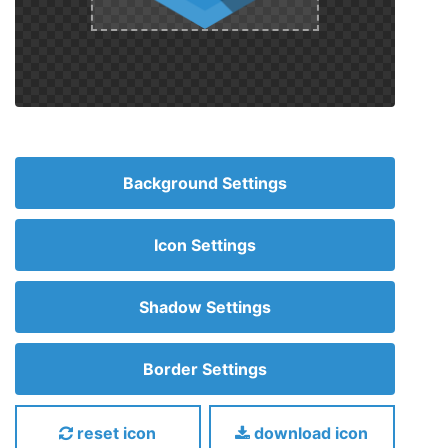
Background Settings
Icon Settings
Shadow Settings
Border Settings
reset icon
download icon