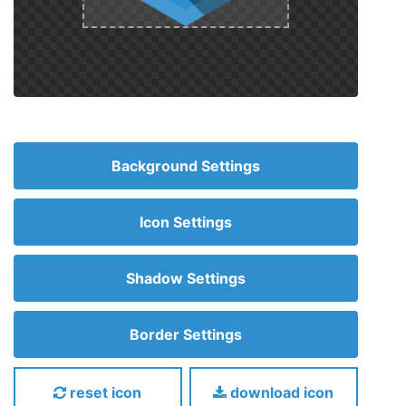
Background Settings
Icon Settings
Shadow Settings
Border Settings
reset icon
download icon