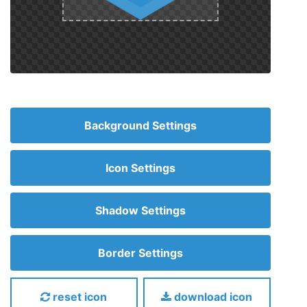
Background Settings
Icon Settings
Shadow Settings
Border Settings
reset icon
download icon