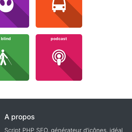
blind
podcast
A propos
Script PHP SEO, générateur d'icônes, idéal