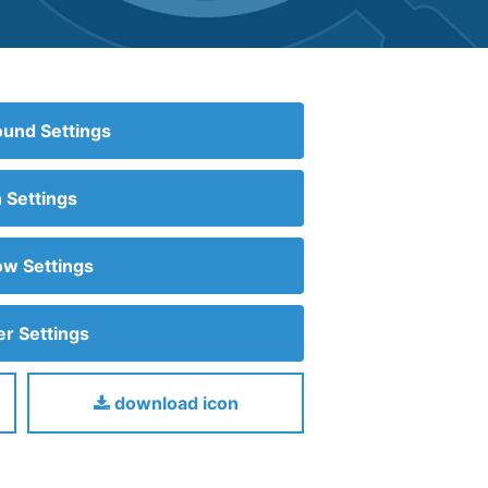
und Settings
n Settings
w Settings
r Settings
download icon