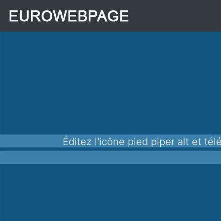
Éditez l'icône pied piper alt et téléchargez-la au format png pour l'utiliser dans vos applications, sites Web et autres