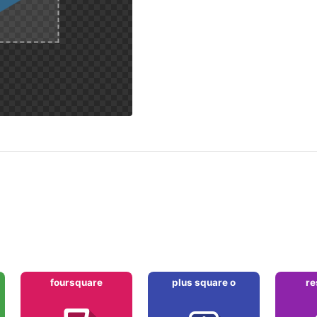
foursquare
plus square o
re