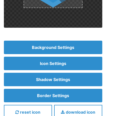
Background Settings
Icon Settings
Shadow Settings
Border Settings
reset icon
download icon