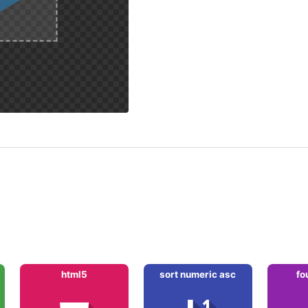
html5
sort numeric asc
fo