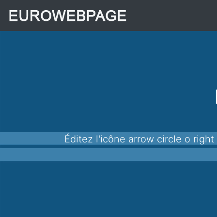
Éditez l'icône arrow circle o right et téléchargez-la au format png pour l'utiliser dans vos applications, sites Web et