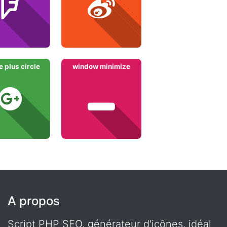
 plus circle
window minimize
A propos
Script PHP SEO, générateur d'icônes, idéal