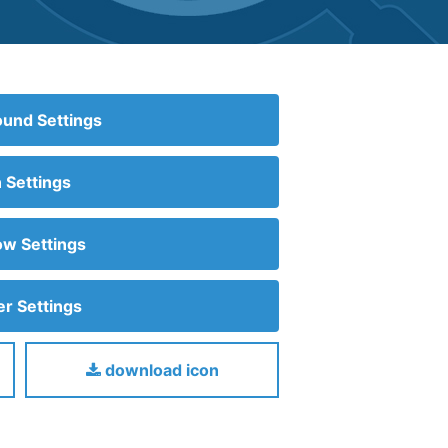
und Settings
n Settings
w Settings
r Settings
download icon