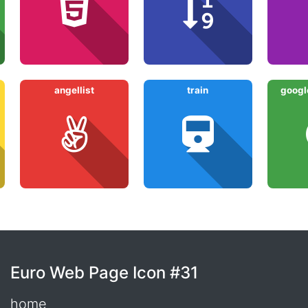
angellist
train
google
Euro Web Page Icon #31
home