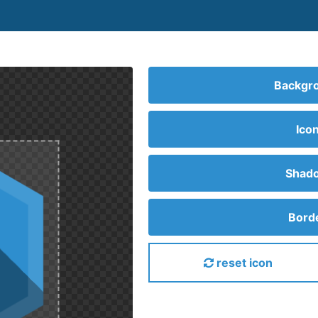
Backgro
Ico
Shado
Borde
reset icon