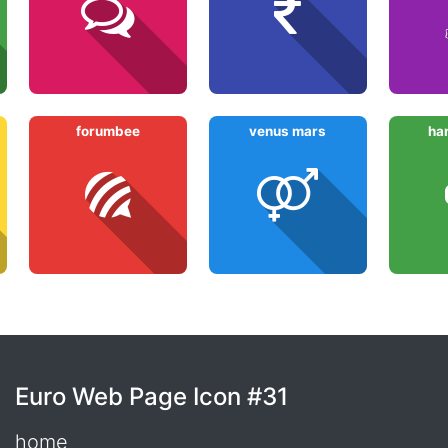
forumbee
venus mars
ha
Euro Web Page Icon #31
home