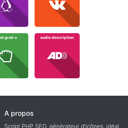
nd grab o
audio description
A propos
Script PHP SEO, générateur d'icônes, idéal