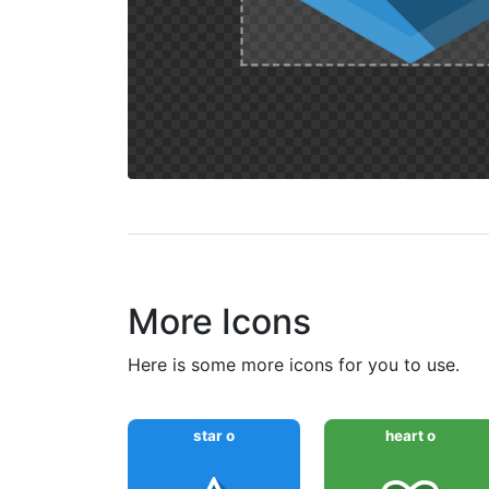
More Icons
here is some more icons for you to use.
star o
heart o