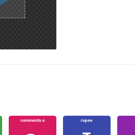
comments o
rupee