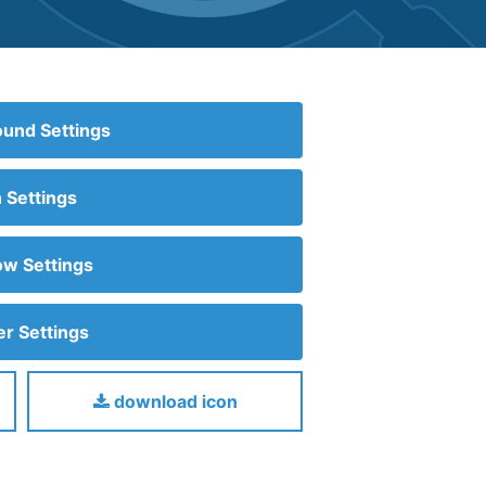
und Settings
n Settings
w Settings
r Settings
download icon