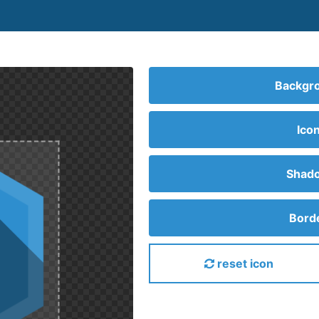
Backgro
Ico
Shado
Borde
reset icon