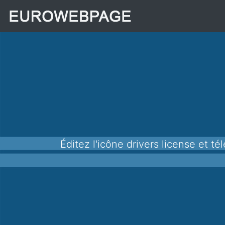
Éditez l'icône drivers license et téléchargez-la au format png pour l'utiliser dans vos applications, sites Web et autres