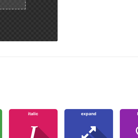
italic
expand