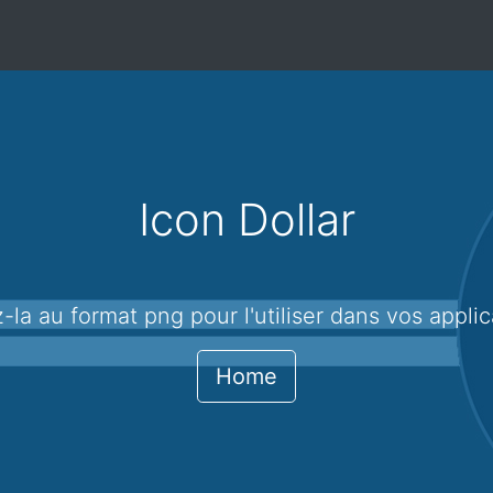
Icon Dollar
ez-la au format png pour l'utiliser dans vos appli
Home