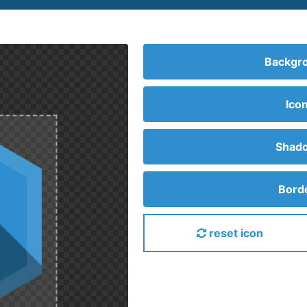
Backgro
Ico
Shado
Borde
reset icon