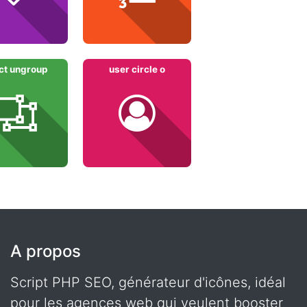
ct ungroup
user circle o
A propos
Script PHP SEO, générateur d'icônes, idéal
pour les agences web qui veulent booster