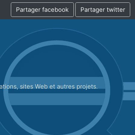
Partager facebook
Partager twitter
cations, sites Web et autres projets.