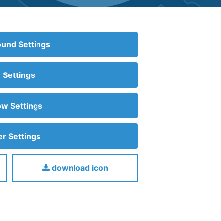
und Settings
n Settings
w Settings
r Settings
download icon