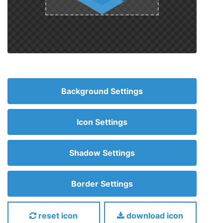
Background Settings
Icon Settings
Shadow Settings
Border Settings
reset icon
download icon