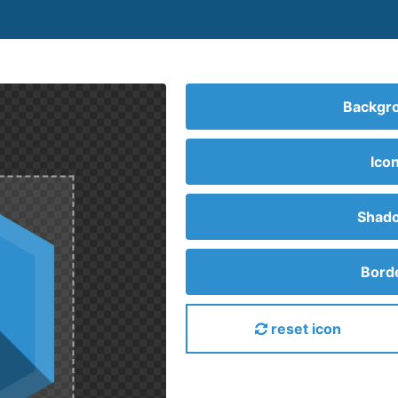
Backgro
Ico
Shado
Borde
reset icon