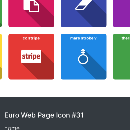
cc stripe
mars stroke v
the
Euro Web Page Icon #31
home