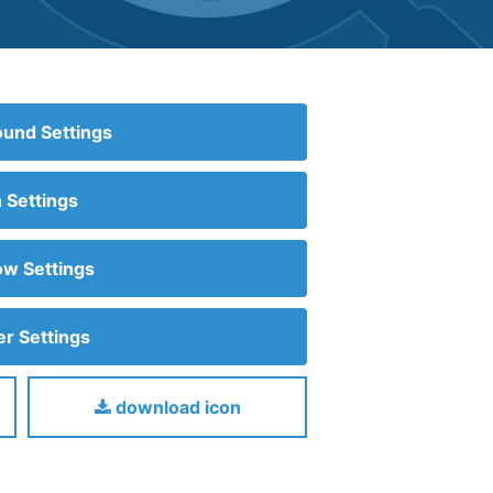
und Settings
n Settings
w Settings
r Settings
download icon