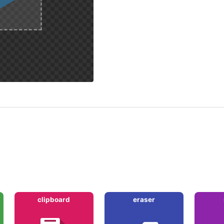
clipboard
eraser