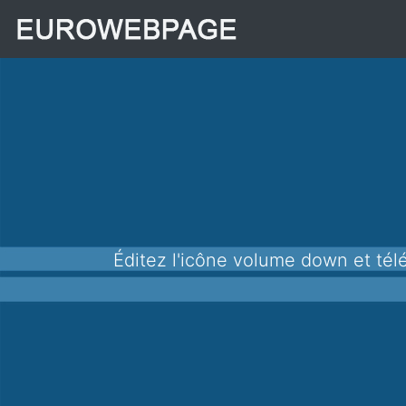
Éditez l'icône volume down et téléchargez-la au format png pour l'utiliser dans vos applications, sites Web et autres