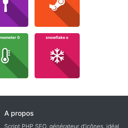
rmometer 0
snowflake o
A propos
Script PHP SEO, générateur d'icônes, idéal