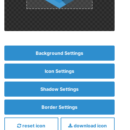
Background Settings
Icon Settings
Shadow Settings
Border Settings
reset icon
download icon