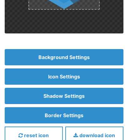
Background Settings
Icon Settings
Shadow Settings
Border Settings
reset icon
download icon