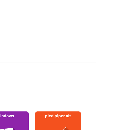
indows
pied piper alt