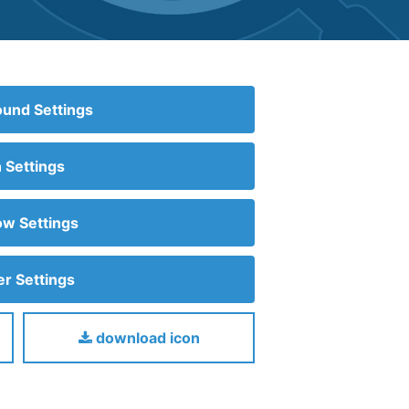
und Settings
n Settings
w Settings
r Settings
download icon