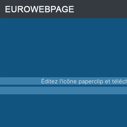
Éditez l'icône paperclip et téléchargez-la au format png pour l'utiliser dans vos applications, sites Web et autres