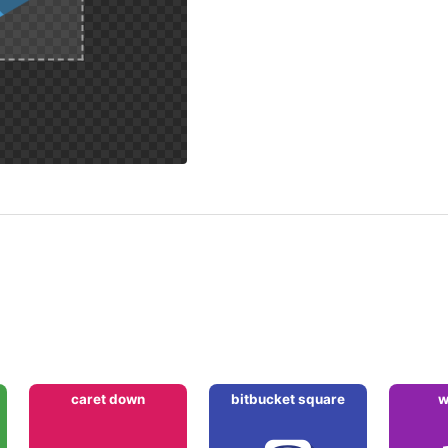
caret down
bitbucket square
w