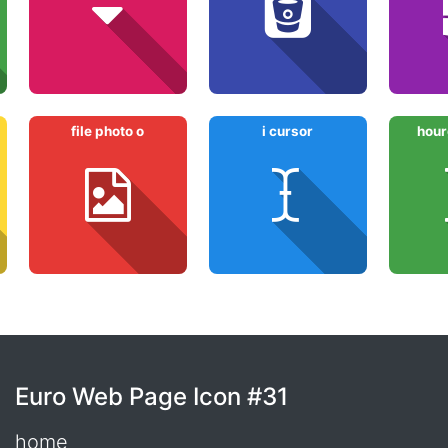
file photo o
i cursor
hour
Euro Web Page Icon #31
home