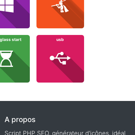
glass start
usb
A propos
Script PHP SEO, générateur d'icônes, idéal