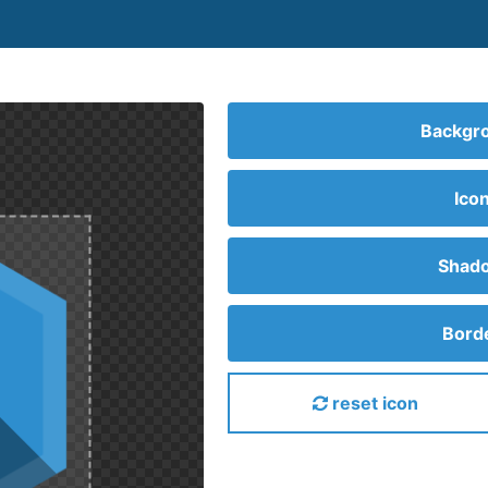
Backgro
Ico
Shado
Borde
reset icon