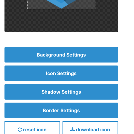
Background Settings
Icon Settings
Shadow Settings
Border Settings
reset icon
download icon