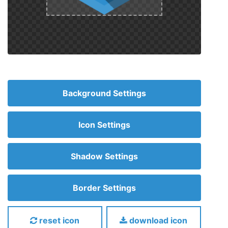
Background Settings
Icon Settings
Shadow Settings
Border Settings
reset icon
download icon