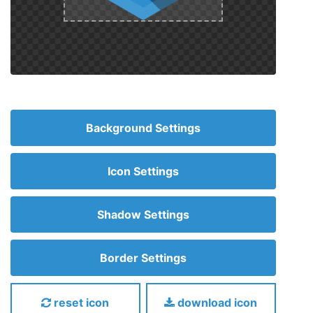
Background Settings
Icon Settings
Shadow Settings
Border Settings
reset icon
download icon