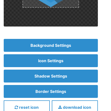
Background Settings
Icon Settings
Shadow Settings
Border Settings
reset icon
download icon