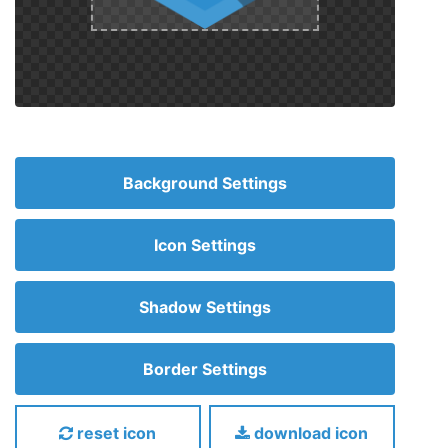
Background Settings
Icon Settings
Shadow Settings
Border Settings
reset icon
download icon