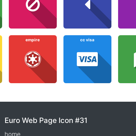
empire
cc visa
Euro Web Page Icon #31
home