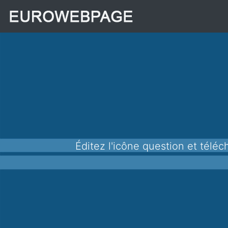
Éditez l'icône question et téléchargez-la au format png pour l'utiliser dans vos applications, sites Web et autres