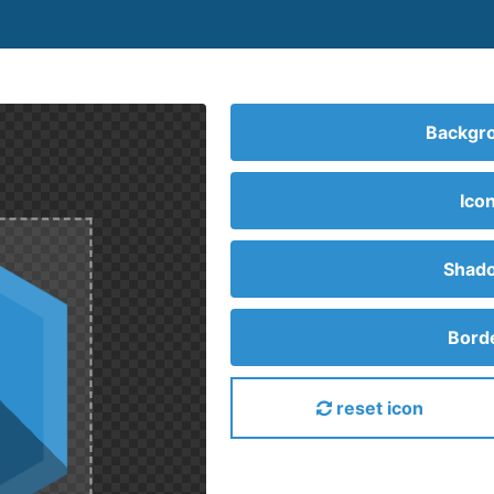
Backgro
Ico
Shado
Borde
reset icon