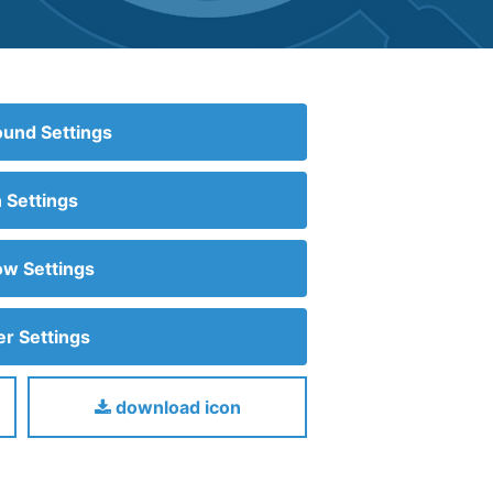
und Settings
n Settings
w Settings
r Settings
download icon