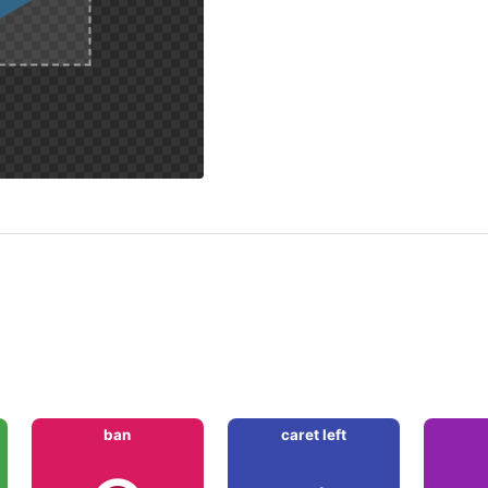
ban
caret left