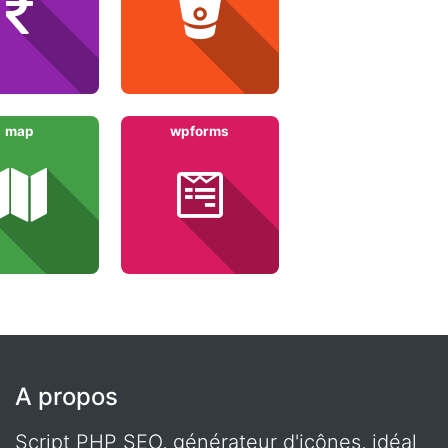
map
wpforms
A propos
Script PHP SEO, générateur d'icônes, idéal