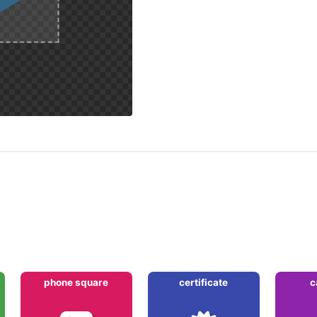
phone square
certificate
c