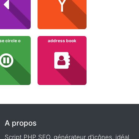
e circle o
address book
A propos
Script PHP SEO, générateur d'icônes, idéal