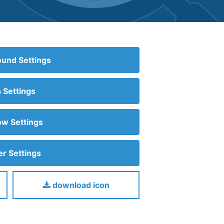
und Settings
n Settings
w Settings
r Settings
download icon