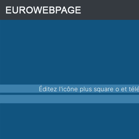
Éditez l'icône plus square o et téléchargez-la au format png pour l'utiliser dans vos applications, sites Web et autres