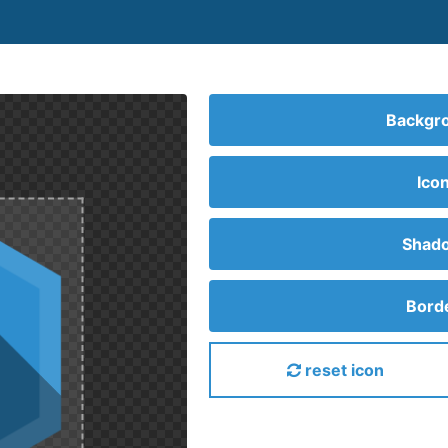
Backgro
Ico
Shado
Borde
reset icon