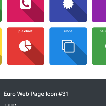
pie chart
clone
paus
Euro Web Page Icon #31
home