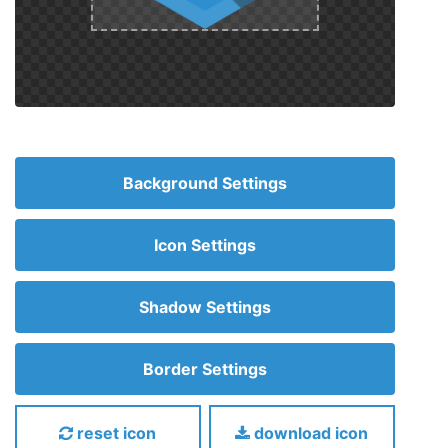
Background Settings
Icon Settings
Shadow Settings
Border Settings
reset icon
download icon