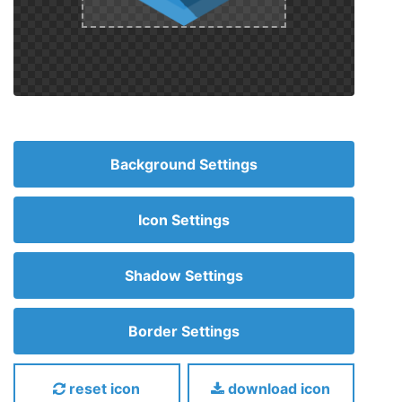
Background Settings
Icon Settings
Shadow Settings
Border Settings
reset icon
download icon