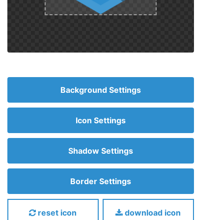
Background Settings
Icon Settings
Shadow Settings
Border Settings
reset icon
download icon