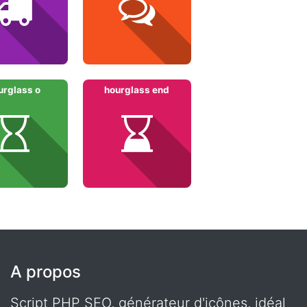
urglass o
hourglass end
A propos
Script PHP SEO, générateur d'icônes, idéal