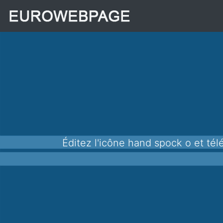
Éditez l'icône hand spock o et téléchargez-la au format png pour l'utiliser dans vos applications, sites Web et autres