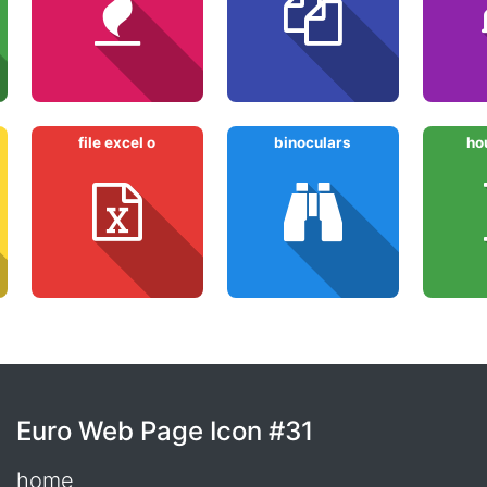
file excel o
binoculars
ho
Euro Web Page Icon #31
home