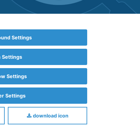
und Settings
n Settings
w Settings
r Settings
download icon