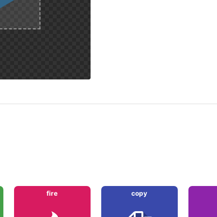
fire
copy