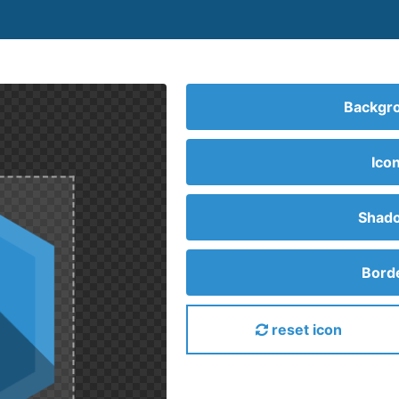
Backgro
Ico
Shado
Borde
reset icon