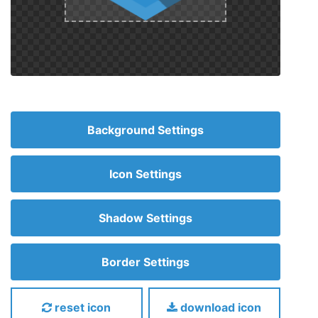
Background Settings
Icon Settings
Shadow Settings
Border Settings
reset icon
download icon