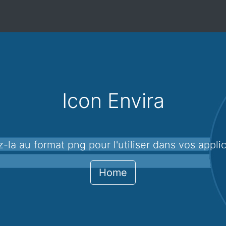
Icon Envira
ez-la au format png pour l'utiliser dans vos appli
Home