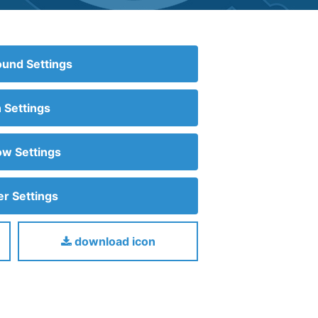
und Settings
n Settings
w Settings
r Settings
download icon