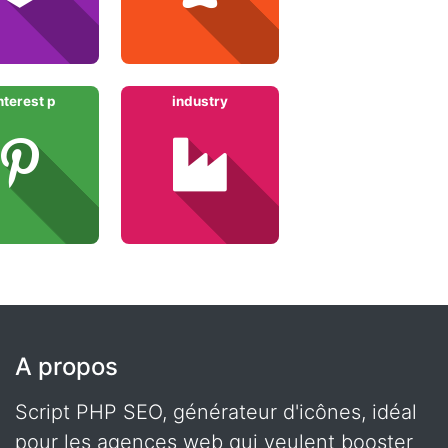
nterest p
industry
A propos
Script PHP SEO, générateur d'icônes, idéal
pour les agences web qui veulent booster