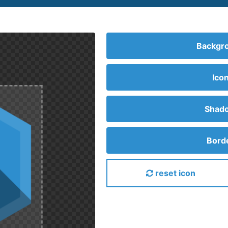
Backgro
Ico
Shado
Borde
reset icon