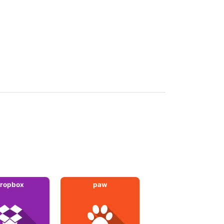
ropbox
paw