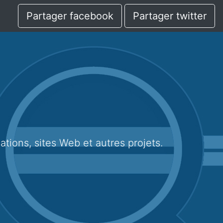
Partager facebook
Partager twitter
cations, sites Web et autres projets.