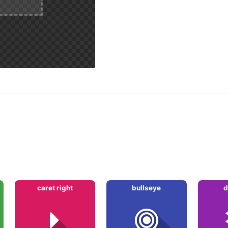
caret right
bullseye
d