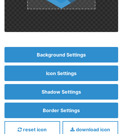
Background Settings
Icon Settings
Shadow Settings
Border Settings
reset icon
download icon