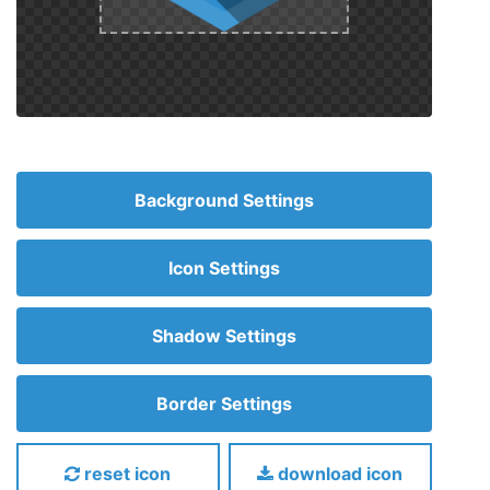
Background Settings
Icon Settings
Shadow Settings
Border Settings
reset icon
download icon