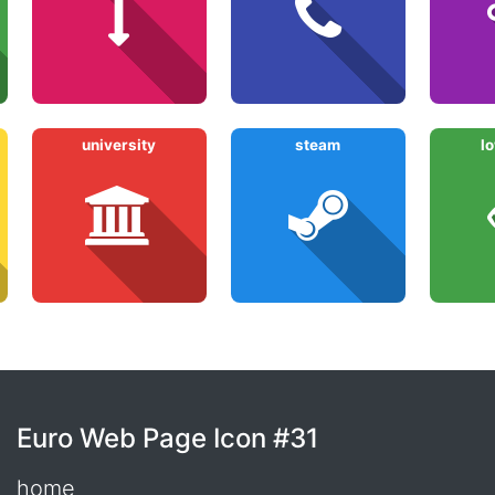
university
steam
l
Euro Web Page Icon #31
home