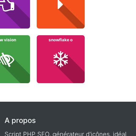
ow vision
snowflake o
A propos
Script PHP SEO, générateur d'icônes, idéal