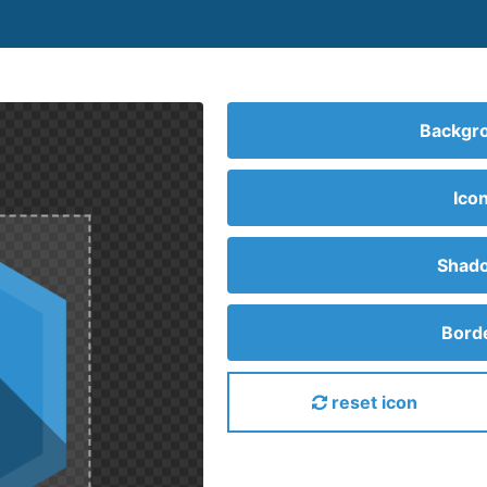
Backgro
Ico
Shado
Borde
reset icon