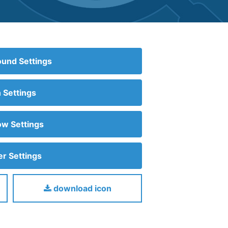
und Settings
n Settings
w Settings
r Settings
download icon