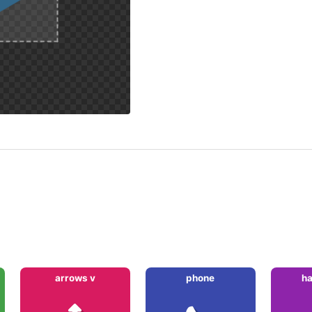
arrows v
phone
ha