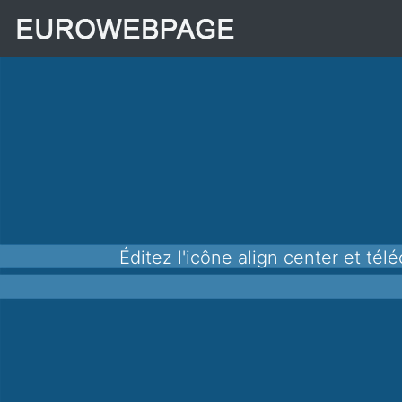
Éditez l'icône align center et téléchargez-la au format png pour l'utiliser dans vos applications, sites Web et autres