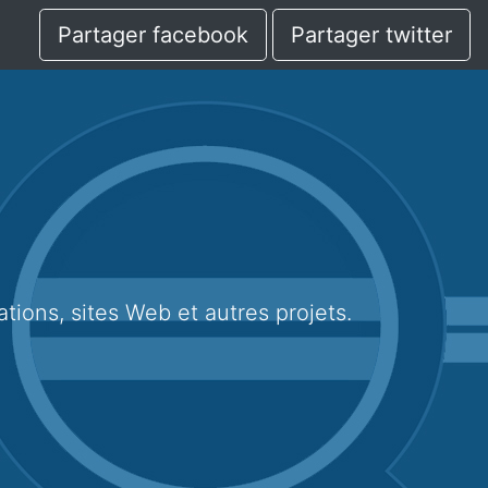
Partager facebook
Partager twitter
cations, sites Web et autres projets.