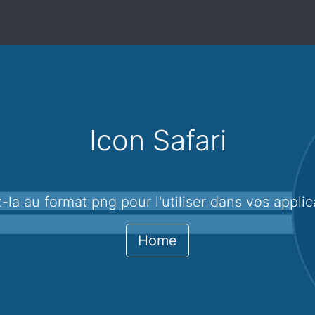
Icon Safari
ez-la au format png pour l'utiliser dans vos appli
Home