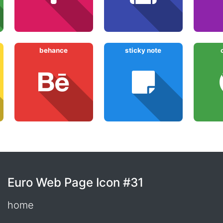
behance
sticky note
Euro Web Page Icon #31
home