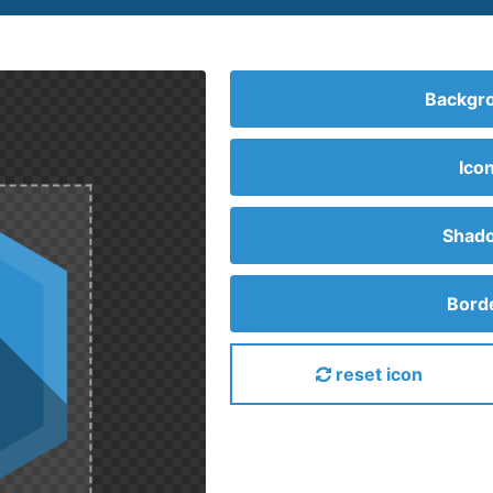
Backgro
Ico
Shado
Borde
reset icon