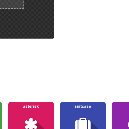
asterisk
suitcase