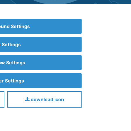
und Settings
n Settings
w Settings
r Settings
download icon