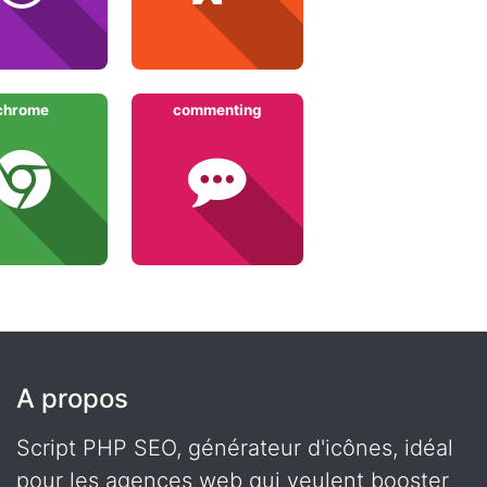
chrome
commenting
A propos
Script PHP SEO, générateur d'icônes, idéal
pour les agences web qui veulent booster