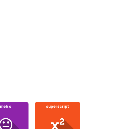
meh o
superscript