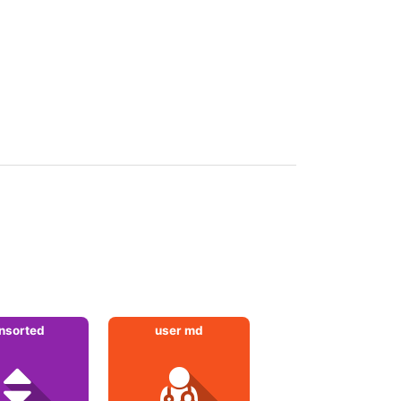
nsorted
user md