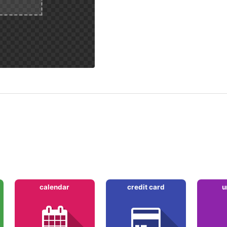
calendar
credit card
u