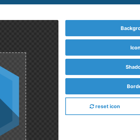
Backgro
Ico
Shado
Borde
reset icon