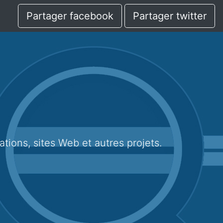
Partager facebook
Partager twitter
ations, sites Web et autres projets.