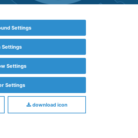
und Settings
n Settings
w Settings
r Settings
download icon