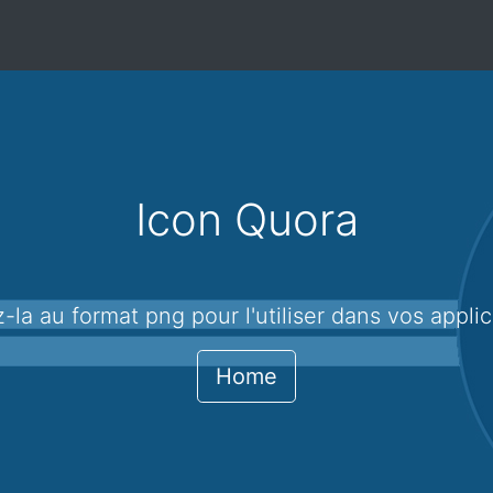
Icon Quora
z-la au format png pour l'utiliser dans vos applic
Home