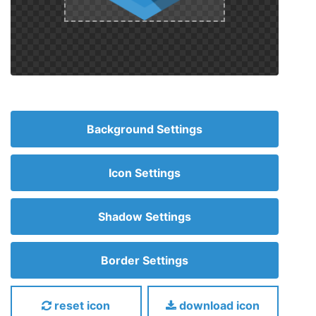
Background Settings
Icon Settings
Shadow Settings
Border Settings
reset icon
download icon