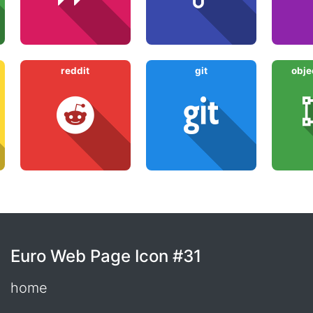
reddit
git
obje
Euro Web Page Icon #31
home