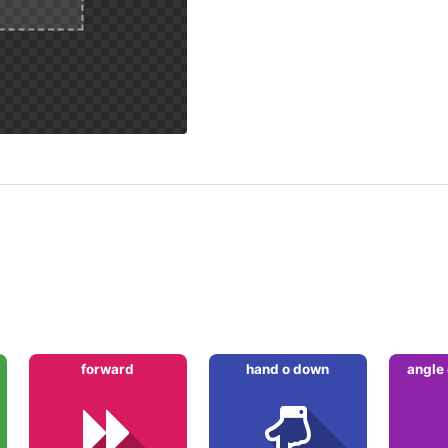
forward
hand o down
angle 