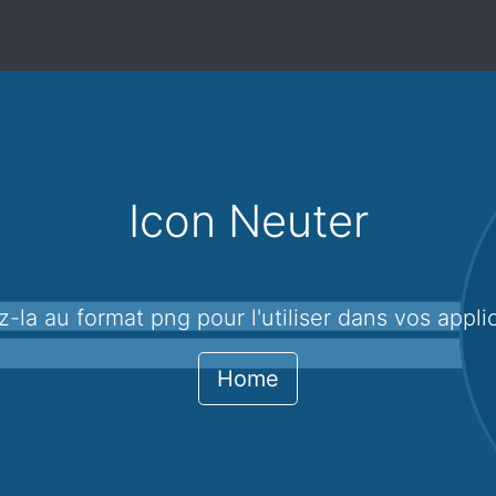
Icon Neuter
z-la au format png pour l'utiliser dans vos appli
Home