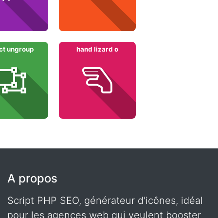
ct ungroup
hand lizard o
A propos
Script PHP SEO, générateur d'icônes, idéal
pour les agences web qui veulent booster