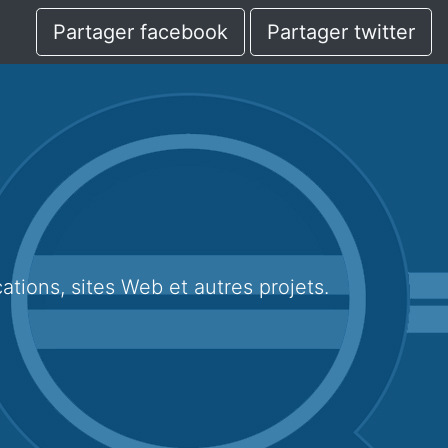
Partager facebook
Partager twitter
cations, sites Web et autres projets.