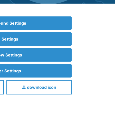
und Settings
n Settings
w Settings
r Settings
download icon