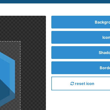
Backgro
Ico
Shado
Borde
reset icon