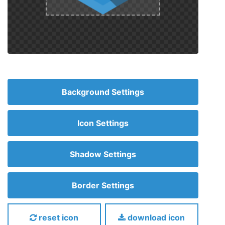
Background Settings
Icon Settings
Shadow Settings
Border Settings
reset icon
download icon