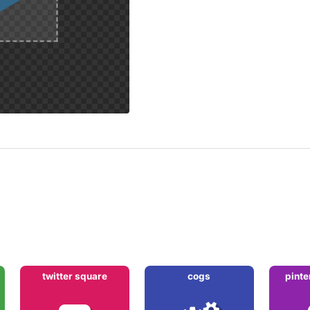
twitter square
cogs
pinte