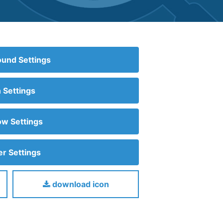
und Settings
n Settings
w Settings
r Settings
download icon