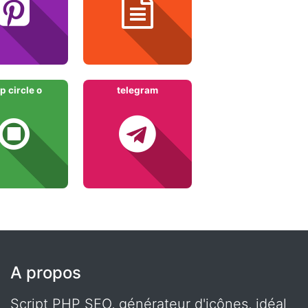
p circle o
telegram
A propos
Script PHP SEO, générateur d'icônes, idéal