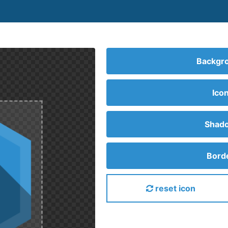
Backgro
Ico
Shado
Borde
reset icon