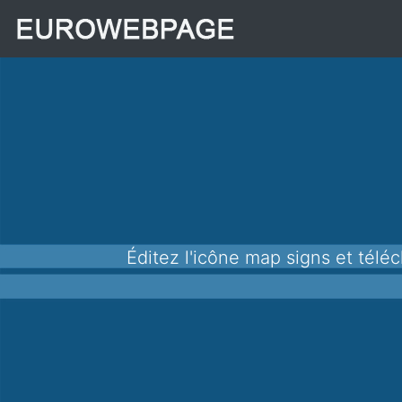
Éditez l'icône map signs et téléchargez-la au format png pour l'utiliser dans vos applications, sites Web et autres