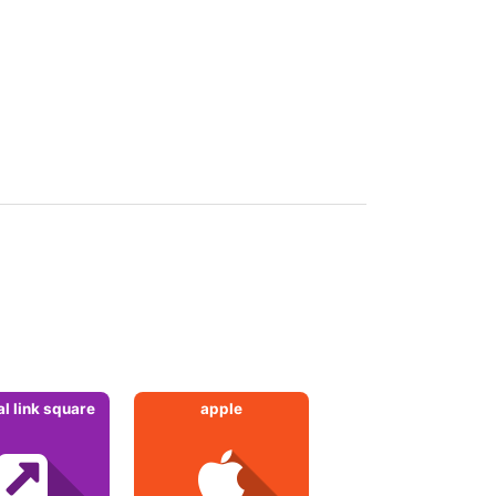
al link square
apple