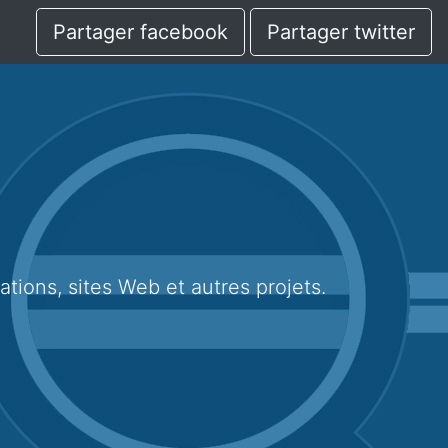
Partager facebook
Partager twitter
cations, sites Web et autres projets.