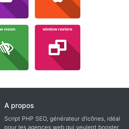
ow vision
window restore
A propos
Script PHP SEO, générateur d'icônes, idéal
pour les agences web qui veulent booster