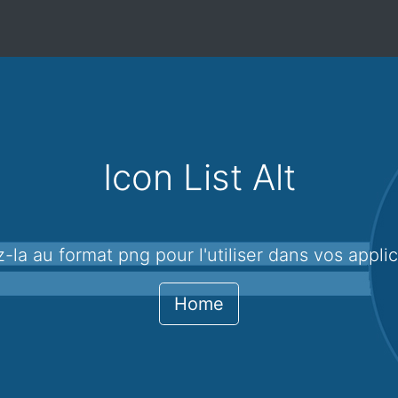
Icon List Alt
gez-la au format png pour l'utiliser dans vos appli
Home