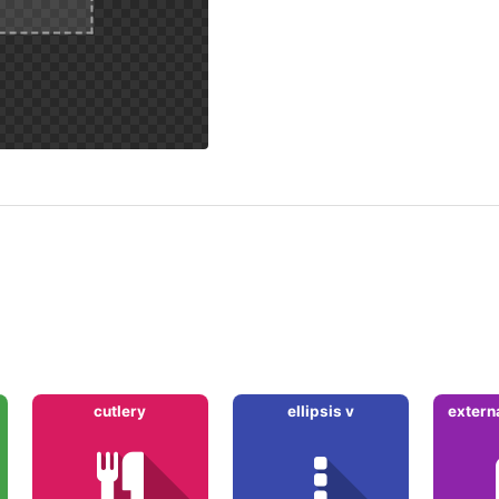
cutlery
ellipsis v
extern