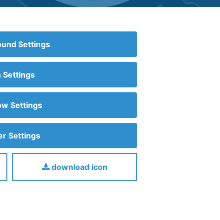
und Settings
n Settings
w Settings
r Settings
download icon