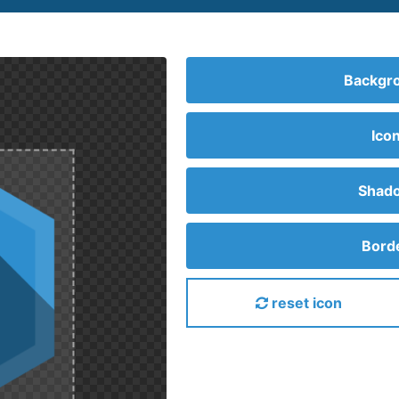
Backgro
Ico
Shado
Borde
reset icon