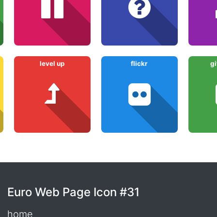
level up
flickr
gi
Euro Web Page Icon #31
home