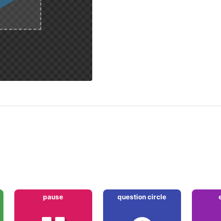
pause
question circle