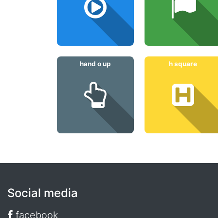
hand o up
h square
Social media
facebook