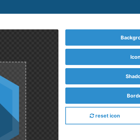
Backgro
Ico
Shado
Borde
reset icon