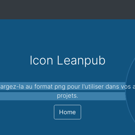
Icon Leanpub
projets.
Home