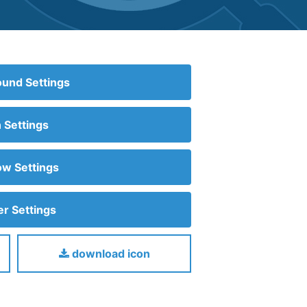
und Settings
n Settings
w Settings
r Settings
download icon