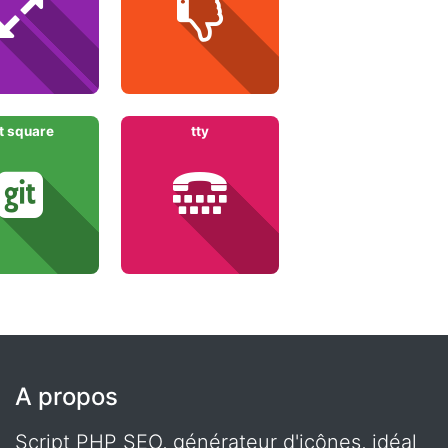
t square
tty
A propos
Script PHP SEO, générateur d'icônes, idéal