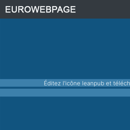
Éditez l'icône leanpub et téléchargez-la au format png pour l'utiliser dans vos applications, sites Web et autres