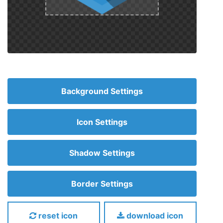
Background Settings
Icon Settings
Shadow Settings
Border Settings
reset icon
download icon