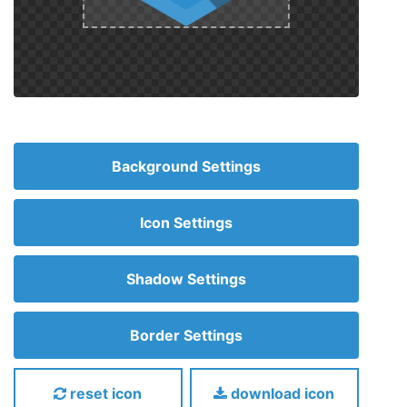
Background Settings
Icon Settings
Shadow Settings
Border Settings
reset icon
download icon