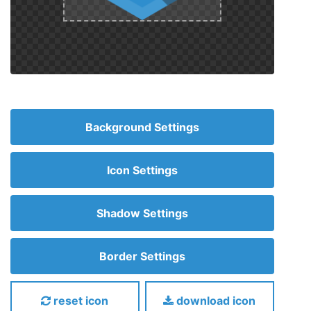
Background Settings
Icon Settings
Shadow Settings
Border Settings
reset icon
download icon