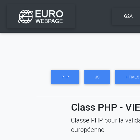
G2A
PHP
JS
HTML5
Class PHP - VIE
Classe PHP pour la valid
européenne