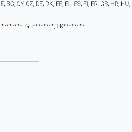
E, BG, CY, CZ, DE, DK, EE, EL, ES, FI, FR, GB, HR, HU, I
********, GB********, FR********